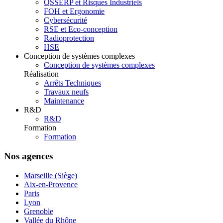
QSSERP et Risques Industriels
FOH et Ergonomie
Cybersécurité
RSE et Eco-conception
Radioprotection
HSE
Conception de systèmes complexes
Conception de systèmes complexes
Réalisation
Arrêts Techniques
Travaux neufs
Maintenance
R&D
R&D
Formation
Formation
Nos agences
Marseille (Siège)
Aix-en-Provence
Paris
Lyon
Grenoble
Vallée du Rhône