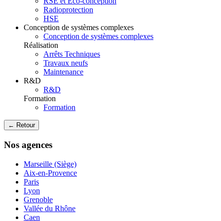
RSE et Eco-conception
Radioprotection
HSE
Conception de systèmes complexes
Conception de systèmes complexes
Réalisation
Arrêts Techniques
Travaux neufs
Maintenance
R&D
R&D
Formation
Formation
← Retour
Nos agences
Marseille (Siège)
Aix-en-Provence
Paris
Lyon
Grenoble
Vallée du Rhône
Caen