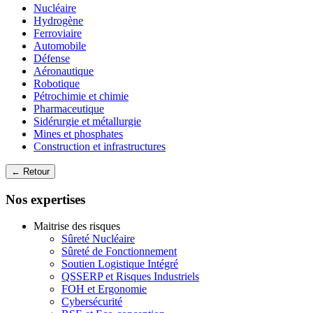
Nucléaire
Hydrogène
Ferroviaire
Automobile
Défense
Aéronautique
Robotique
Pétrochimie et chimie
Pharmaceutique
Sidérurgie et métallurgie
Mines et phosphates
Construction et infrastructures
← Retour
Nos expertises
Maitrise des risques
Sûreté Nucléaire
Sûreté de Fonctionnement
Soutien Logistique Intégré
QSSERP et Risques Industriels
FOH et Ergonomie
Cybersécurité