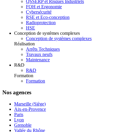
QSSERP et Risques Industriels
FOH et Ergonomie
Cybersécurité
RSE et Eco-conception
Radioprotection
HSE
Conception de systèmes complexes
Conception de systèmes complexes
Réalisation
Arrêts Techniques
Travaux neufs
Maintenance
R&D
R&D
Formation
Formation
Nos agences
Marseille (Siège)
Aix-en-Provence
Paris
Lyon
Grenoble
Vallée du Rhône