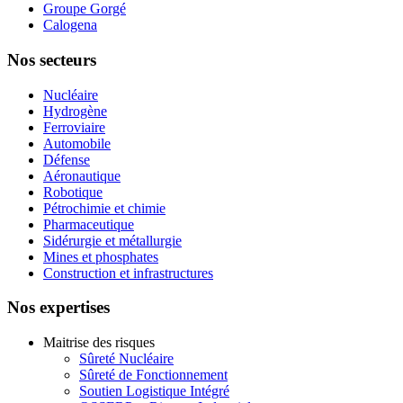
Groupe Gorgé
Calogena
Nos secteurs
Nucléaire
Hydrogène
Ferroviaire
Automobile
Défense
Aéronautique
Robotique
Pétrochimie et chimie
Pharmaceutique
Sidérurgie et métallurgie
Mines et phosphates
Construction et infrastructures
Nos expertises
Maitrise des risques
Sûreté Nucléaire
Sûreté de Fonctionnement
Soutien Logistique Intégré