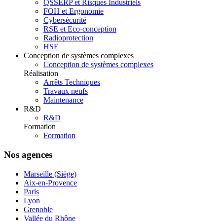
QSSERP et Risques Industriels
FOH et Ergonomie
Cybersécurité
RSE et Eco-conception
Radioprotection
HSE
Conception de systèmes complexes
Conception de systèmes complexes
Réalisation
Arrêts Techniques
Travaux neufs
Maintenance
R&D
R&D
Formation
Formation
Nos agences
Marseille (Siège)
Aix-en-Provence
Paris
Lyon
Grenoble
Vallée du Rhône