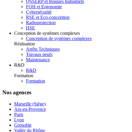
QSSERP et Risques Industriels
FOH et Ergonomie
Cybersécurité
RSE et Eco-conception
Radioprotection
HSE
Conception de systèmes complexes
Conception de systèmes complexes
Réalisation
Arrêts Techniques
Travaux neufs
Maintenance
R&D
R&D
Formation
Formation
Nos agences
Marseille (Siège)
Aix-en-Provence
Paris
Lyon
Grenoble
Vallée du Rhône