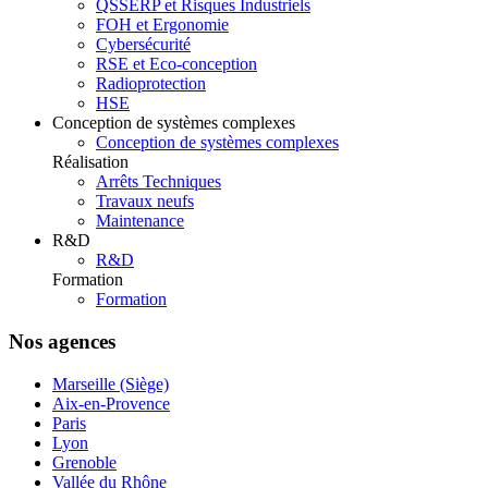
QSSERP et Risques Industriels
FOH et Ergonomie
Cybersécurité
RSE et Eco-conception
Radioprotection
HSE
Conception de systèmes complexes
Conception de systèmes complexes
Réalisation
Arrêts Techniques
Travaux neufs
Maintenance
R&D
R&D
Formation
Formation
Nos agences
Marseille (Siège)
Aix-en-Provence
Paris
Lyon
Grenoble
Vallée du Rhône