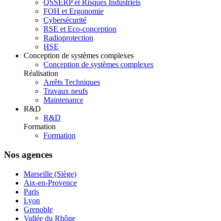
QSSERP et Risques Industriels
FOH et Ergonomie
Cybersécurité
RSE et Eco-conception
Radioprotection
HSE
Conception de systèmes complexes
Conception de systèmes complexes
Réalisation
Arrêts Techniques
Travaux neufs
Maintenance
R&D
R&D
Formation
Formation
Nos agences
Marseille (Siège)
Aix-en-Provence
Paris
Lyon
Grenoble
Vallée du Rhône