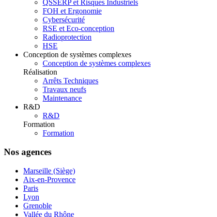
QSSERP et Risques Industriels
FOH et Ergonomie
Cybersécurité
RSE et Eco-conception
Radioprotection
HSE
Conception de systèmes complexes
Conception de systèmes complexes
Réalisation
Arrêts Techniques
Travaux neufs
Maintenance
R&D
R&D
Formation
Formation
Nos agences
Marseille (Siège)
Aix-en-Provence
Paris
Lyon
Grenoble
Vallée du Rhône