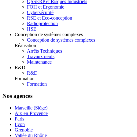
QSSERP et Risques Industriels
FOH et Ergonomie
Cybersécurité
RSE et Eco-conception
Radioprotection
HSE
Conception de systèmes complexes
Conception de systèmes complexes
Réalisation
Arrêts Techniques
Travaux neufs
Maintenance
R&D
R&D
Formation
Formation
Nos agences
Marseille (Siège)
Aix-en-Provence
Paris
Lyon
Grenoble
Vallée du Rhône