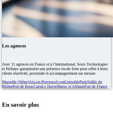
Les agences
Avec 11 agences en France et à l’international, Seres Technologies
et Heliatec garantissent une présence locale forte pour offrir à leurs
clients réactivité, proximité et accompagnement sur mesure.
Marseille (Siège)
Aix-en-Provence
Lyon
Grenoble
Paris
Vallée du
Rhône
Port de Bouc
Caen
Le Havre
Maroc et Afrique
Fort de France
En savoir plus