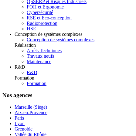
QSSERP et Risques Industriels
FOH et Ergonomie
Cybersécurité
RSE et Eco-conception
Radioprotection
HSE
Conception de systèmes complexes
Conception de systèmes complexes
Réalisation
Arrêts Techniques
Travaux neufs
Maintenance
R&D
R&D
Formation
Formation
Nos agences
Marseille (Siège)
Aix-en-Provence
Paris
Lyon
Grenoble
Vallée du Rhône