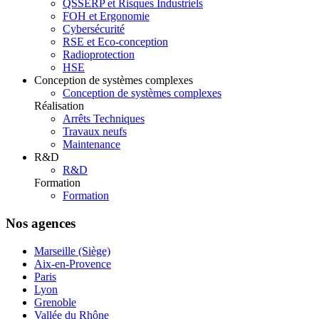
QSSERP et Risques Industriels
FOH et Ergonomie
Cybersécurité
RSE et Eco-conception
Radioprotection
HSE
Conception de systèmes complexes
Conception de systèmes complexes
Réalisation
Arrêts Techniques
Travaux neufs
Maintenance
R&D
R&D
Formation
Formation
Nos agences
Marseille (Siège)
Aix-en-Provence
Paris
Lyon
Grenoble
Vallée du Rhône