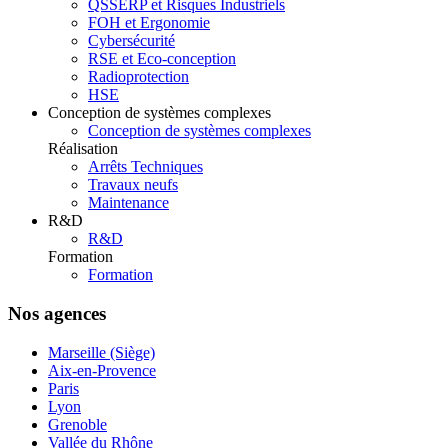
QSSERP et Risques Industriels
FOH et Ergonomie
Cybersécurité
RSE et Eco-conception
Radioprotection
HSE
Conception de systèmes complexes
Conception de systèmes complexes
Réalisation
Arrêts Techniques
Travaux neufs
Maintenance
R&D
R&D
Formation
Formation
Nos agences
Marseille (Siège)
Aix-en-Provence
Paris
Lyon
Grenoble
Vallée du Rhône