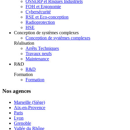
QSSERP et Risques Industriels
FOH et Ergonomie
Cybersécurité
RSE et Eco-conception
Radioprotection
HSE
Conception de systèmes complexes
Conception de systèmes complexes
Réalisation
Arrêts Techniques
Travaux neufs
Maintenance
R&D
R&D
Formation
Formation
Nos agences
Marseille (Siège)
Aix-en-Provence
Paris
Lyon
Grenoble
Vallée du Rhône