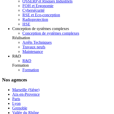
QSSERP et Risques Industriels
FOH et Ergonomie
Cybersécurité
RSE et Eco-conception
Radioprotection
HSE
Conception de systèmes complexes
Conception de systèmes complexes
Réalisation
Arrêts Techniques
Travaux neufs
Maintenance
R&D
R&D
Formation
Formation
Nos agences
Marseille (Siège)
Aix-en-Provence
Paris
Lyon
Grenoble
Vallée du Rhône