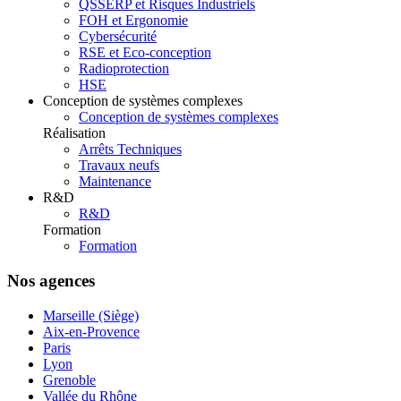
QSSERP et Risques Industriels
FOH et Ergonomie
Cybersécurité
RSE et Eco-conception
Radioprotection
HSE
Conception de systèmes complexes
Conception de systèmes complexes
Réalisation
Arrêts Techniques
Travaux neufs
Maintenance
R&D
R&D
Formation
Formation
Nos agences
Marseille (Siège)
Aix-en-Provence
Paris
Lyon
Grenoble
Vallée du Rhône