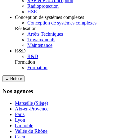
RSE et Eco-conception
Radioprotection
HSE
Conception de systèmes complexes
Conception de systèmes complexes
Réalisation
Arrêts Techniques
Travaux neufs
Maintenance
R&D
R&D
Formation
Formation
← Retour
Nos agences
Marseille (Siège)
Aix-en-Provence
Paris
Lyon
Grenoble
Vallée du Rhône
Caen