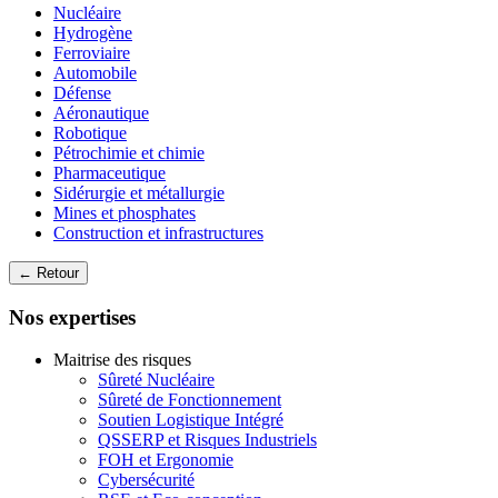
Nucléaire
Hydrogène
Ferroviaire
Automobile
Défense
Aéronautique
Robotique
Pétrochimie et chimie
Pharmaceutique
Sidérurgie et métallurgie
Mines et phosphates
Construction et infrastructures
← Retour
Nos expertises
Maitrise des risques
Sûreté Nucléaire
Sûreté de Fonctionnement
Soutien Logistique Intégré
QSSERP et Risques Industriels
FOH et Ergonomie
Cybersécurité