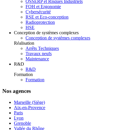
QSSERP et Risques Industriels
FOH et Ergonomie
Cybersécurité
RSE et Eco-conception
Radioprotection
HSE
Conception de systèmes complexes
Conception de systèmes complexes
Réalisation
Arrêts Techniques
Travaux neufs
Maintenance
R&D
R&D
Formation
Formation
Nos agences
Marseille (Siège)
Aix-en-Provence
Paris
Lyon
Grenoble
Vallée du Rhône