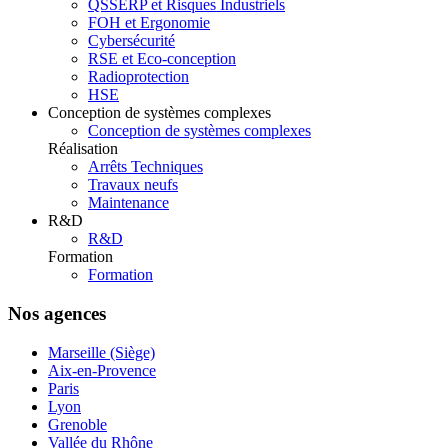
QSSERP et Risques Industriels
FOH et Ergonomie
Cybersécurité
RSE et Eco-conception
Radioprotection
HSE
Conception de systèmes complexes
Conception de systèmes complexes
Réalisation
Arrêts Techniques
Travaux neufs
Maintenance
R&D
R&D
Formation
Formation
Nos agences
Marseille (Siège)
Aix-en-Provence
Paris
Lyon
Grenoble
Vallée du Rhône