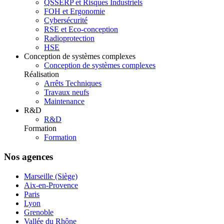
QSSERP et Risques Industriels
FOH et Ergonomie
Cybersécurité
RSE et Eco-conception
Radioprotection
HSE
Conception de systèmes complexes
Conception de systèmes complexes
Réalisation
Arrêts Techniques
Travaux neufs
Maintenance
R&D
R&D
Formation
Formation
Nos agences
Marseille (Siège)
Aix-en-Provence
Paris
Lyon
Grenoble
Vallée du Rhône