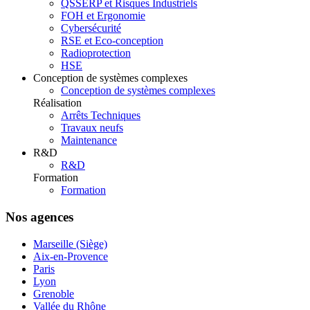
QSSERP et Risques Industriels
FOH et Ergonomie
Cybersécurité
RSE et Eco-conception
Radioprotection
HSE
Conception de systèmes complexes
Conception de systèmes complexes
Réalisation
Arrêts Techniques
Travaux neufs
Maintenance
R&D
R&D
Formation
Formation
Nos agences
Marseille (Siège)
Aix-en-Provence
Paris
Lyon
Grenoble
Vallée du Rhône