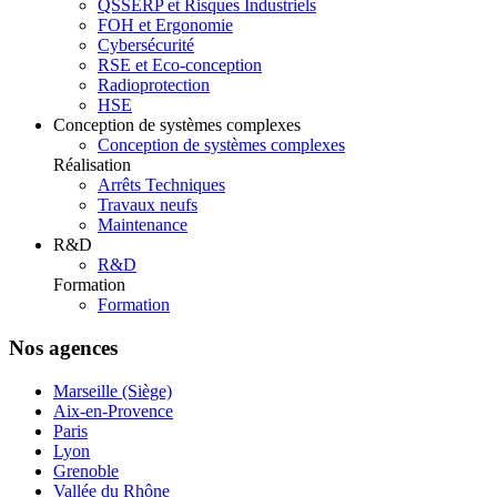
QSSERP et Risques Industriels
FOH et Ergonomie
Cybersécurité
RSE et Eco-conception
Radioprotection
HSE
Conception de systèmes complexes
Conception de systèmes complexes
Réalisation
Arrêts Techniques
Travaux neufs
Maintenance
R&D
R&D
Formation
Formation
Nos agences
Marseille (Siège)
Aix-en-Provence
Paris
Lyon
Grenoble
Vallée du Rhône